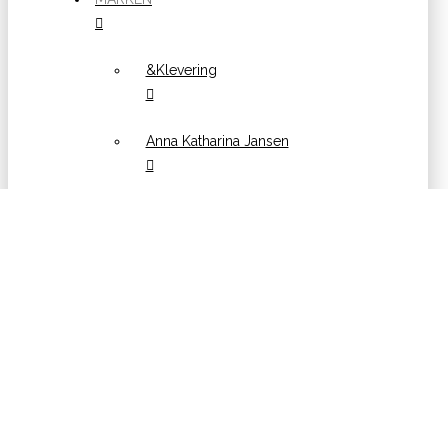
&Klevering
Anna Katharina Jansen
Avolt
Lonja
Frau Klarer
Grete Manufaktur