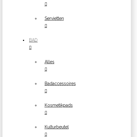
Servietten
BAD
Alles
Badaccessoires
Kosmetikpads
Kulturbeutel