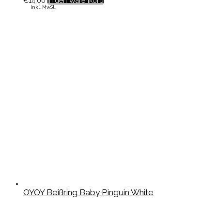
€
14,00
In den Warenkorb
inkl. MwSt.
OYOY Beißring Baby Pinguin White