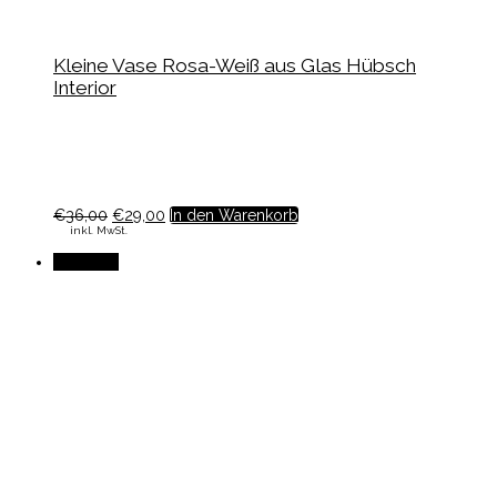
Kleine Vase Rosa-Weiß aus Glas Hübsch
Interior
€
36,00
€
29,00
In den Warenkorb
inkl. MwSt.
Angebot!