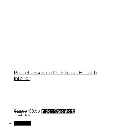
Porzellanschale Dark Rosé Hübsch
Interior
€
12,00
€
8,00
In den Warenkorb
inkl. MwSt.
Angebot!