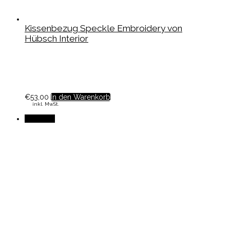
Kissenbezug Speckle Embroidery von
Hübsch Interior
€
53,00
In den Warenkorb
inkl. MwSt.
Angebot!