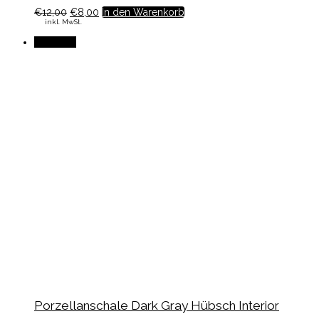
€
12,00
€
8,00
In den Warenkorb
inkl. MwSt.
Angebot!
Porzellanschale Dark Gray Hübsch Interior