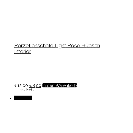
Porzellanschale Light Rosé Hübsch
Interior
€
12,00
€
8,00
In den Warenkorb
inkl. MwSt.
Angebot!