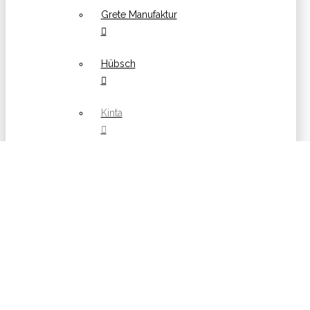
Grete Manufaktur
Hübsch
Kinta
Konges Sløjd
Lou Lotto
Meyer-Lavigne
Mini Circle