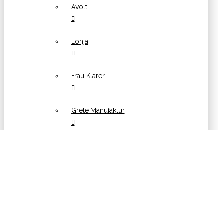
Avolt
Lonja
Frau Klarer
Grete Manufaktur
Hübsch
Kinta
Konges Sløjd