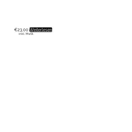
€
23,00
Weiterlesen
inkl. MwSt.