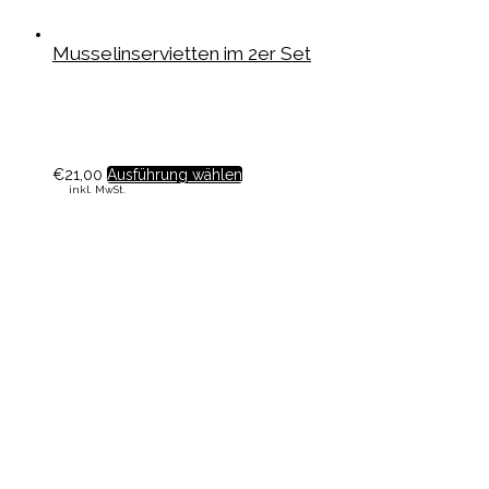
Musselinservietten im 2er Set
€
21,00
Ausführung wählen
inkl. MwSt.