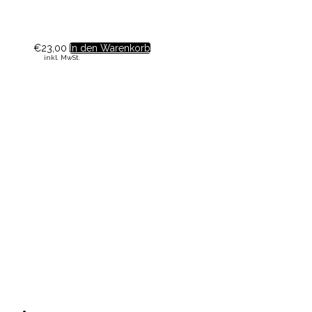
€
23,00
In den Warenkorb
inkl. MwSt.