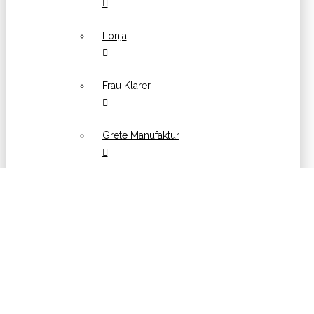
Lonja
Frau Klarer
Grete Manufaktur
Hübsch
Kinta
Konges Sløjd