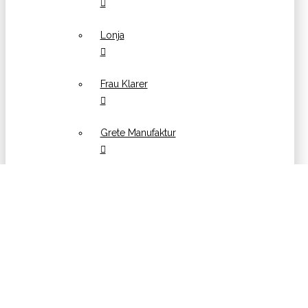
Lonja
Frau Klarer
Grete Manufaktur
Hübsch
Kinta
Konges Sløjd