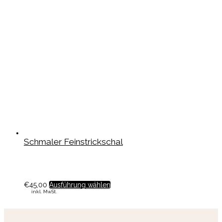
Schmaler Feinstrickschal
€
45,00
Ausführung wählen
inkl. MwSt.