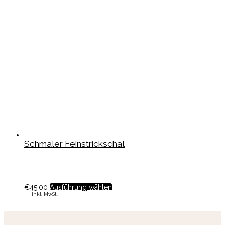
Schmaler Feinstrickschal
€
45,00
Ausführung wählen
inkl. MwSt.