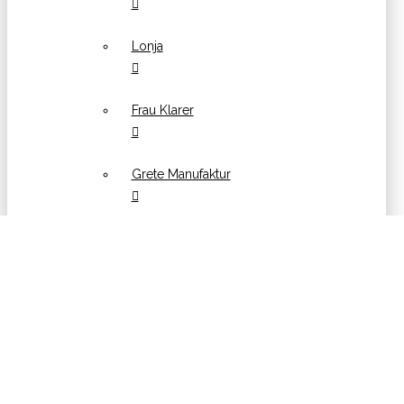
Lonja
Frau Klarer
Grete Manufaktur
Hübsch
Kinta
Konges Sløjd