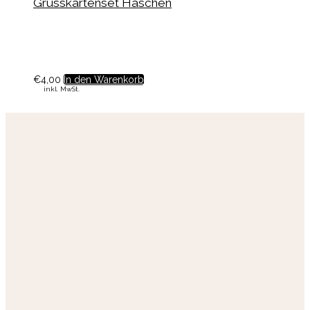
Grusskartenset Häschen
€
4,00
In den Warenkorb
inkl. MwSt.