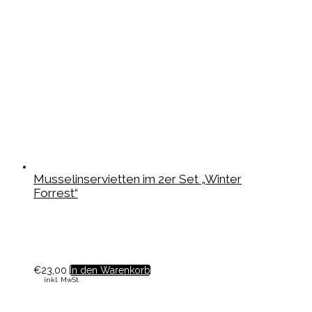
Musselinservietten im 2er Set „Winter
Forrest“
€
23,00
In den Warenkorb
inkl. MwSt.