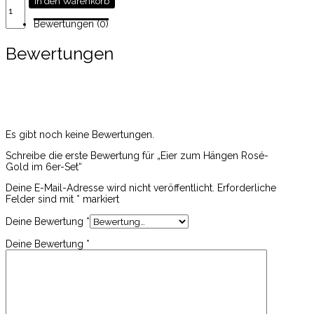
In den Warenkorb
zum
Hängen
Bewertungen (0)
Rosé-
Gold
Bewertungen
im
6er-
Set
Menge
Es gibt noch keine Bewertungen.
Schreibe die erste Bewertung für „Eier zum Hängen Rosé-
Gold im 6er-Set“
Deine E-Mail-Adresse wird nicht veröffentlicht.
Erforderliche
Felder sind mit
*
markiert
Deine Bewertung
*
Deine Bewertung
*