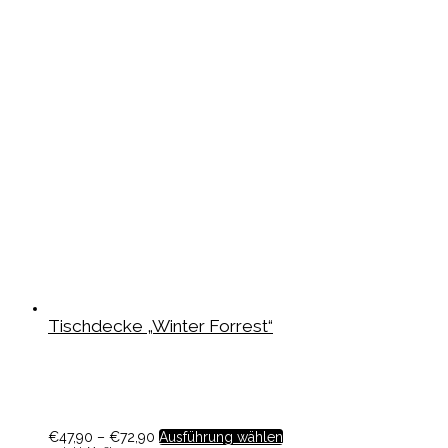
Tischdecke „Winter Forrest“
€
47,90
–
€
72,90
Ausführung wählen