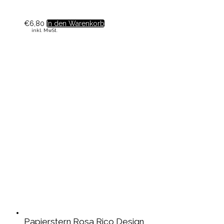
€
6,80
In den Warenkorb
inkl. MwSt.
Papierstern Rosa Rico Design