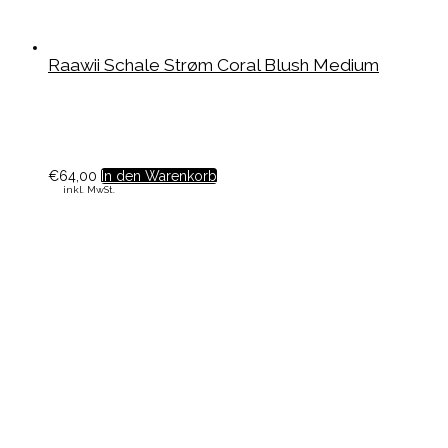
Raawii Schale Strøm Coral Blush Medium
€
64,00
In den Warenkorb
inkl. MwSt.