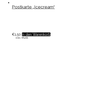
Postkarte „Icecream“
€
1,50
In den Warenkorb
inkl. MwSt.